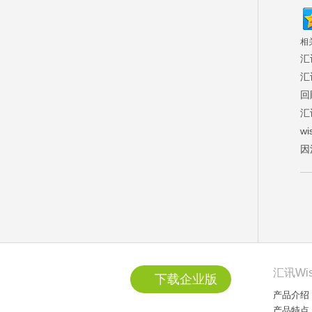
相
汇
汇
回
汇
w
因
汇讯Wi
下载企业版
产品介绍
产品特点