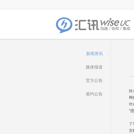
新闻资讯
媒体报道
官方公告
最
技
签约公告
网
对
“
了
交