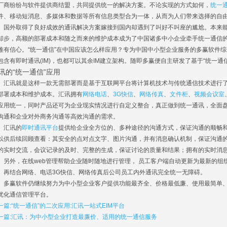
厂商纷纷与软件提供商结盟，共同提供统一的解决方案。不论实现的方式如何，
统一
件、移动短消息、多媒体和数据等所有信息类型合为一体，从而为人们带来选择的自
外取得了良好成效的通讯解决方案嫁接到国内却遇到了叫好不叫座的尴尬。本来能
却步，高额的部署成本和随之而来的维护成本成为了中国诸多中小企业牵手统一通信
难有信心。“统一通信”在中国应该怎么样应用？专为中国中小型企业服务的多赢软件综
包含有即时通讯(IM)，也都可以其余IM建立架构。随即多赢便自主研发了基于“统一通
讯的“统一通信”应用
讯就是这样一款无需部署而是基于互联网平台将计算机技术与传统通信技术进行了完
部署成本和维护成本。汇讯拥有
网络电话
、
3G快信
、
网络传真
、
文件柜
、
视频会议室
应用统一，同时产品还可为企业现实情况进行自定义整合，真正做到统一通讯，全面
沟通和企业对外商务沟通等高效沟通的需求。
汇讯的
即时通讯平台
提供给企业全方位的、多种途径的沟通方式，保证沟通的顺畅
以供后续回顾查看：其安全的点对点文字、图片沟通，并有消息确认机制，保证沟通
的实时交流，会议记录的及时、完整的生成，保证讨论的质量和结果；拥有的实时消
。另外，在线web管理帮助企业随时随地进行管理， 员工客户端自动更新为最新的
。再结合网络、电话3G快信、网络传真后公司员工内外通讯完全统一无障碍。
赢软件仍继续努力为中小型企业客户提供功能最齐全、价格最低廉、使用最简单、
优化通信管理平台。
一篇:“统一通信”的二次应用:汇讯一站式EIM平台
一篇:汇讯：为中小型企业打造最廉价、适用的统一通信服务