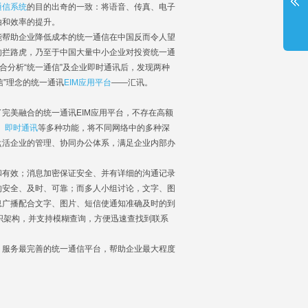
通信系统
的目的出奇的一致：将语音、传真、电子
由和效率的提升。
帮助企业降低成本的统一通信在中国反而令人望
的拦路虎，乃至于中国大量中小企业对投资统一通
合分析“统一通信”及企业即时通讯后，发现两种
信”理念的统一通讯
EIM应用平台
——汇讯。
美融合的统一通讯EIM应用平台，不存在高额
、
即时通讯
等多种功能，将不同网络中的多种深
盘活企业的管理、协同办公体系，满足企业内部办
和有效；消息加密保证安全、并有详细的沟通记录
的安全、及时、可靠；而多人小组讨论，文字、图
息广播配合文字、图片、短信使通知准确及时的到
组织架构，并支持模糊查询，方便迅速查找到联系
服务最完善的统一通信平台，帮助企业最大程度