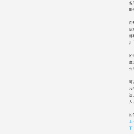
备
邮
国
而
信
都
汇
汇
的
度
公
可
片
达
人
多
的
上
下