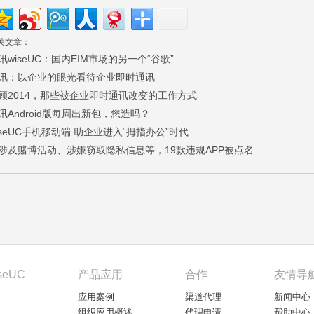
关文章：
讯wiseUC：国内EIM市场的另一个“谷歌”
讯：以企业的眼光看待企业即时通讯
顾2014，那些被企业即时通讯改变的工作方式
讯Android版每周出新包，您造吗？
iseUC手机移动端 助企业进入“拇指办公”时代
涉及赌博活动、涉嫌窃取隐私信息等，19款违规APP被点名
seUC
产品应用
合作
友情导
应用案例
渠道代理
新闻中心
组织应用概述
代理申请
帮助中心