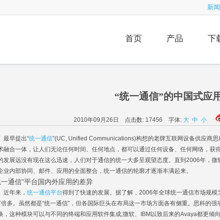
新闻
首页
产品
下
“统一通信”的中国式应
2010年09月26日 点击数:
17456
字体:
大
中
小
早提出“
统一通信
”(UC, Unified Communications)构想的老牌互联
术融合一体，让人们无论任何时间、任何地点，都可以通过任何设备、任何网络，获
的发展远没有现在这么迅速，人们对于通信的统一大多呈观望态度。直到2006年，微
企业内部协同、邮件、应用的全面整合，统一通信的轮廓才逐渐丰满起来。
统一通信”平台国内外应用的差异
近年来，
统一通信平台
得到了快速的发展。据了解，2006年全球统一通信市场规模为1
7倍多。虽然都是“统一通信”，但各国际巨头在布局这一市场方面各有侧重。思科的
换，这种模块可以与不同的终端和应用软件集成;微软、IBM以致后来的Avaya都更