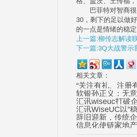
格、盖茨、王传福，
巴菲特对智商很不
30，剩下的足以做
的一点是情绪的稳定
上一篇:柳传志解读
下一篇:3Q大战警
相关文章：
“关注有礼、注册有
软银孙正义：无
汇讯wiseuc
汇讯WiseUC以”
辞旧迎新，传统
信息化使链家地