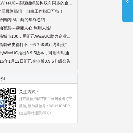
8、汇讯WiseUC--实现组织架构双向同步的企业即时通讯
M发展最终畅想：自由工作指日可待！
写给国内IM厂商的年终总结
袖智慧---读懂人心,利用人性!
12、探秘城市100，用汇讯WiseUC助力企业高效运营
13、手指磨破皮都打不上卡？试试让考勤变“轻”的汇讯WiseUC吧
14、汇讯WiseUC推出3.9.5版本，可用即时通讯管理工作考勤啦
015年1月12日汇讯企业版3.9.5升级公告
一扫
关注方式：
打开微信扫描下图二维码或者打开
微信, 添加微信号：WiseUCAPP
(企业即时通讯)即可!