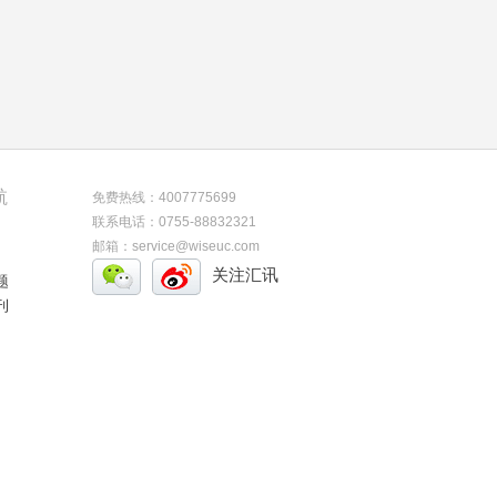
航
免费热线：4007775699
联系电话：0755-88832321
邮箱：service@wiseuc.com
关注汇讯
题
刊