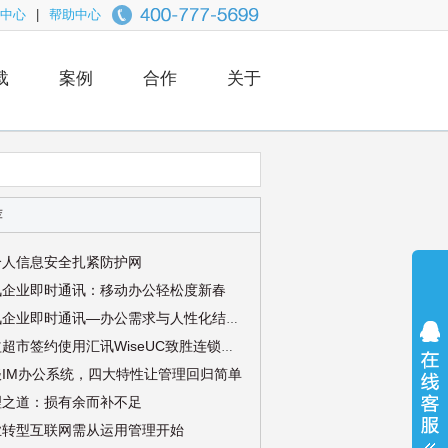
中心
|
帮助中心
载
案例
合作
关于
荐
个人信息安全扎紧防护网
讯企业即时通讯：移动办公轻松度新春
3、汇讯企业即时通讯—办公需求与人性化结合的典范
4、百益超市签约使用汇讯WiseUC致胜连锁零售行业
谈IM办公系统，四大特性让管理回归简单
理之道：损有余而补不足
业转型互联网需从运用管理开始