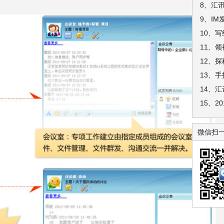
9、I
10、
11、领
15、2
微信扫